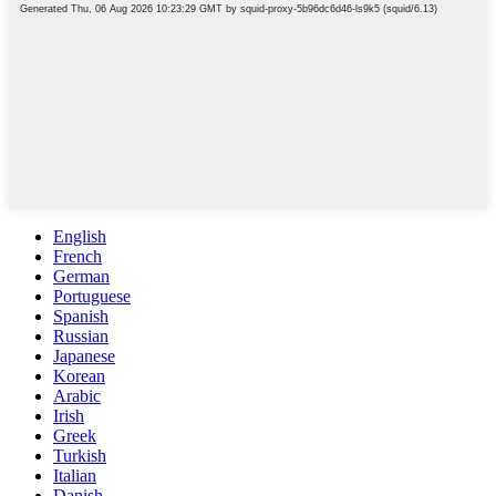
English
French
German
Portuguese
Spanish
Russian
Japanese
Korean
Arabic
Irish
Greek
Turkish
Italian
Danish