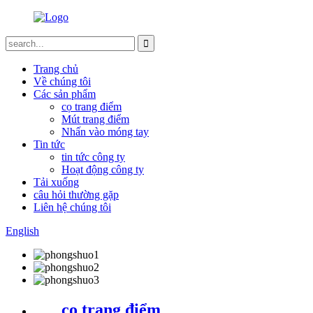
Trang chủ
Về chúng tôi
Các sản phẩm
cọ trang điểm
Mút trang điểm
Nhấn vào móng tay
Tin tức
tin tức công ty
Hoạt động công ty
Tải xuống
câu hỏi thường gặp
Liên hệ chúng tôi
English
cọ trang điểm